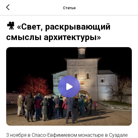
Статьи
🎥 «Свет, раскрывающий
смыслы архитектуры»
3 ноября в Спасо-Евфимиевом монастыре в Суздале